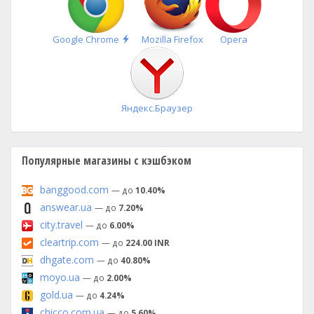
Быстрая
Google Chrome
Mozilla Firefox
Opera
установка
Яндекс.Браузер
Популярные магазины с кэшбэком
banggood.com
— до
10.40%
answear.ua
— до
7.20%
city.travel
— до
6.00%
cleartrip.com
— до
224.00 INR
dhgate.com
— до
40.80%
moyo.ua
— до
2.00%
gold.ua
— до
4.24%
chicco.com.ua
— до
5.60%