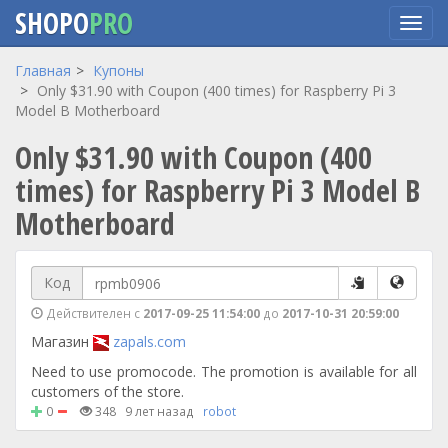
SHOPO
PRO
Перейти
Главная
Купоны
к
Only $31.90 with Coupon (400 times) for Raspberry Pi 3
основному
Model B Motherboard
содержанию
Only $31.90 with Coupon (400
times) for Raspberry Pi 3 Model B
Motherboard
Код
Действителен с
2017-09-25 11:54:00
до
2017-10-31 20:59:00
Магазин
zapals.com
Need to use promocode. The promotion is available for all
customers of the store.
0
348
9 лет назад
robot