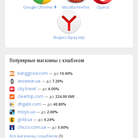
Быстрая
Google Chrome
Mozilla Firefox
Opera
установка
Яндекс.Браузер
Популярные магазины с кэшбэком
banggood.com
— до
10.40%
answear.ua
— до
7.20%
city.travel
— до
6.00%
cleartrip.com
— до
224.00 INR
dhgate.com
— до
40.80%
moyo.ua
— до
2.00%
gold.ua
— до
4.24%
chicco.com.ua
— до
5.60%
Все магазины с кэшбэком
(8)