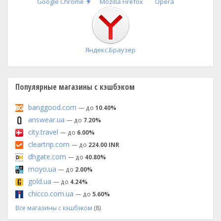
Быстрая
Google Chrome
Mozilla Firefox
Opera
установка
Яндекс.Браузер
Популярные магазины с кэшбэком
banggood.com
— до
10.40%
answear.ua
— до
7.20%
city.travel
— до
6.00%
cleartrip.com
— до
224.00 INR
dhgate.com
— до
40.80%
moyo.ua
— до
2.00%
gold.ua
— до
4.24%
chicco.com.ua
— до
5.60%
Все магазины с кэшбэком
(8)