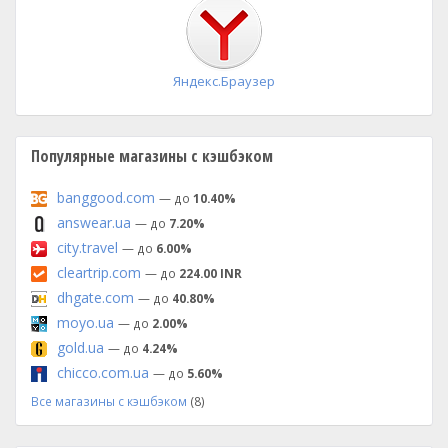
установка
Яндекс.Браузер
Популярные магазины с кэшбэком
banggood.com
— до
10.40%
answear.ua
— до
7.20%
city.travel
— до
6.00%
cleartrip.com
— до
224.00 INR
dhgate.com
— до
40.80%
moyo.ua
— до
2.00%
gold.ua
— до
4.24%
chicco.com.ua
— до
5.60%
Все магазины с кэшбэком
(8)