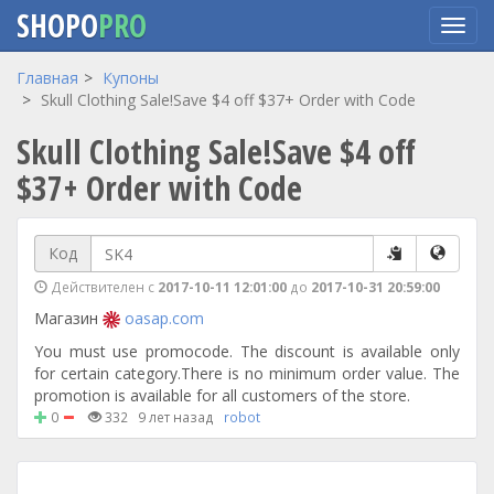
SHOPO
PRO
Перейти
Главная
Купоны
к
Skull Clothing Sale!Save $4 off $37+ Order with Code
основному
Skull Clothing Sale!Save $4 off
содержанию
$37+ Order with Code
Код
Действителен с
2017-10-11 12:01:00
до
2017-10-31 20:59:00
Магазин
oasap.com
You must use promocode. The discount is available only
for certain category.There is no minimum order value. The
promotion is available for all customers of the store.
0
332
9 лет назад
robot