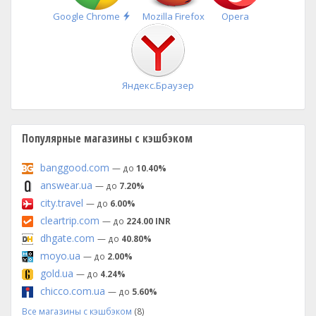
Быстрая
Google Chrome
Mozilla Firefox
Opera
установка
Яндекс.Браузер
Популярные магазины с кэшбэком
banggood.com
— до
10.40%
answear.ua
— до
7.20%
city.travel
— до
6.00%
cleartrip.com
— до
224.00 INR
dhgate.com
— до
40.80%
moyo.ua
— до
2.00%
gold.ua
— до
4.24%
chicco.com.ua
— до
5.60%
Все магазины с кэшбэком
(8)