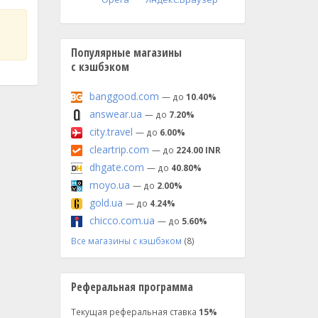
Популярные магазины
с кэшбэком
banggood.com
— до
10.40%
answear.ua
— до
7.20%
city.travel
— до
6.00%
cleartrip.com
— до
224.00 INR
dhgate.com
— до
40.80%
moyo.ua
— до
2.00%
gold.ua
— до
4.24%
chicco.com.ua
— до
5.60%
Все магазины с кэшбэком
(8)
Реферальная программа
Текущая реферальная ставка
15%