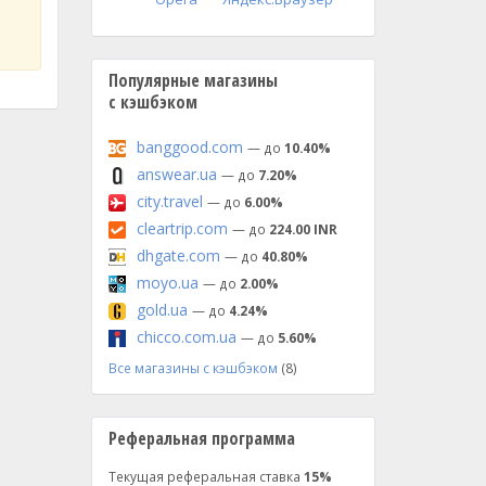
Популярные магазины
с кэшбэком
banggood.com
— до
10.40%
answear.ua
— до
7.20%
city.travel
— до
6.00%
cleartrip.com
— до
224.00 INR
dhgate.com
— до
40.80%
moyo.ua
— до
2.00%
gold.ua
— до
4.24%
chicco.com.ua
— до
5.60%
Все магазины с кэшбэком
(8)
Реферальная программа
Текущая реферальная ставка
15%