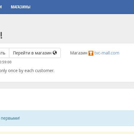
И
МАГАЗИНЫ
!
ать
Перейти в магазин
Магазин
tvc-mall.com
0:59:00
 only once by each customer.
 первыми!