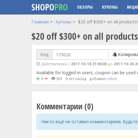
SHOPO
PRO
ОБЗОРЫ
КУПОНЫ
АКЦИ
Перейти к основному содержанию
Главная
Купоны
$20 off $300+ on all products!
$20 off $300+ on all products
Код
Копиров
Действителен с
2017-10-18 21:00:00
до
2017-10-26 2
Available for logged-in users, coupon can be used
0
361
9 лет назад
добавил
robot
Комментарии (0)
Никто ещё не оставил комментариев. Будьте