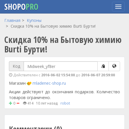
SHOPO
PRO
Перейти
Главная
Купоны
к
Скидка 10% на Бытовую химию Burti Бурти!
основному
Скидка 10% на Бытовую химию
содержанию
Burti Бурти!
Код
Действителен с
2016-06-02 15:54:00
до
2016-06-07 20:59:00
Магазин
mladenec-shop.ru
Акции действуют до окончания подарков. Количество
товаров ограничено.
0
414
10 лет назад
robot