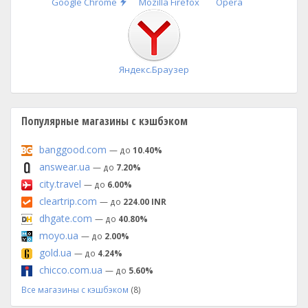
Быстрая
Google Chrome
Mozilla Firefox
Opera
установка
Яндекс.Браузер
Популярные магазины с кэшбэком
banggood.com
— до
10.40%
answear.ua
— до
7.20%
city.travel
— до
6.00%
cleartrip.com
— до
224.00 INR
dhgate.com
— до
40.80%
moyo.ua
— до
2.00%
gold.ua
— до
4.24%
chicco.com.ua
— до
5.60%
Все магазины с кэшбэком
(8)