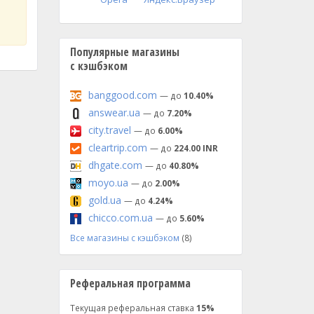
Популярные магазины
с кэшбэком
banggood.com
— до
10.40%
answear.ua
— до
7.20%
city.travel
— до
6.00%
cleartrip.com
— до
224.00 INR
dhgate.com
— до
40.80%
moyo.ua
— до
2.00%
gold.ua
— до
4.24%
chicco.com.ua
— до
5.60%
Все магазины с кэшбэком
(8)
Реферальная программа
Текущая реферальная ставка
15%