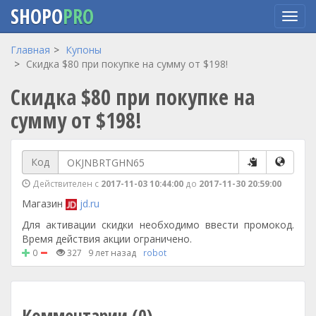
SHOPO
PRO
Перейти
Главная
Купоны
к
Скидка $80 при покупке на сумму от $198!
основному
Скидка $80 при покупке на
содержанию
сумму от $198!
Код
Действителен с
2017-11-03 10:44:00
до
2017-11-30 20:59:00
Магазин
jd.ru
Для активации скидки необходимо ввести промокод.
Время действия акции ограничено.
0
327
9 лет назад
robot