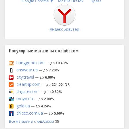
Быстрая
Google Chrome
Mozilla Firefox
Opera
установка
Яндекс.Браузер
Популярные магазины с кэшбэком
banggood.com
— до
10.40%
answear.ua
— до
7.20%
city.travel
— до
6.00%
cleartrip.com
— до
224.00 INR
dhgate.com
— до
40.80%
moyo.ua
— до
2.00%
gold.ua
— до
4.24%
chicco.com.ua
— до
5.60%
Все магазины с кэшбэком
(8)