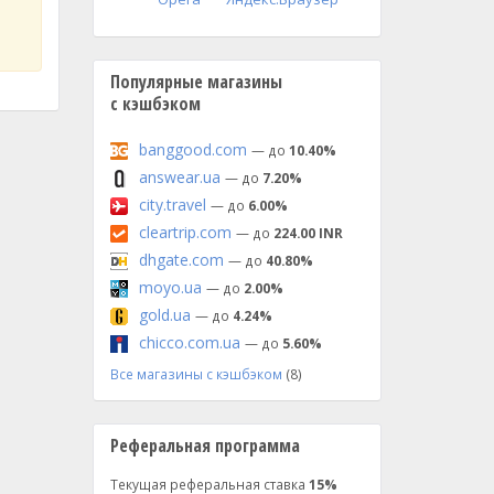
Популярные магазины
с кэшбэком
banggood.com
— до
10.40%
answear.ua
— до
7.20%
city.travel
— до
6.00%
cleartrip.com
— до
224.00 INR
dhgate.com
— до
40.80%
moyo.ua
— до
2.00%
gold.ua
— до
4.24%
chicco.com.ua
— до
5.60%
Все магазины с кэшбэком
(8)
Реферальная программа
Текущая реферальная ставка
15%