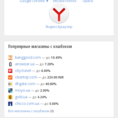
Быстрая
Google Chrome
Mozilla Firefox
Opera
установка
Яндекс.Браузер
Популярные магазины с кэшбэком
banggood.com
— до
10.40%
answear.ua
— до
7.20%
city.travel
— до
6.00%
cleartrip.com
— до
224.00 INR
dhgate.com
— до
40.80%
moyo.ua
— до
2.00%
gold.ua
— до
4.24%
chicco.com.ua
— до
5.60%
Все магазины с кэшбэком
(8)