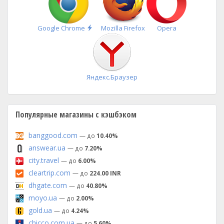
Быстрая
Google Chrome
Mozilla Firefox
Opera
установка
Яндекс.Браузер
Популярные магазины с кэшбэком
banggood.com
— до
10.40%
answear.ua
— до
7.20%
city.travel
— до
6.00%
cleartrip.com
— до
224.00 INR
dhgate.com
— до
40.80%
moyo.ua
— до
2.00%
gold.ua
— до
4.24%
chicco.com.ua
— до
5.60%