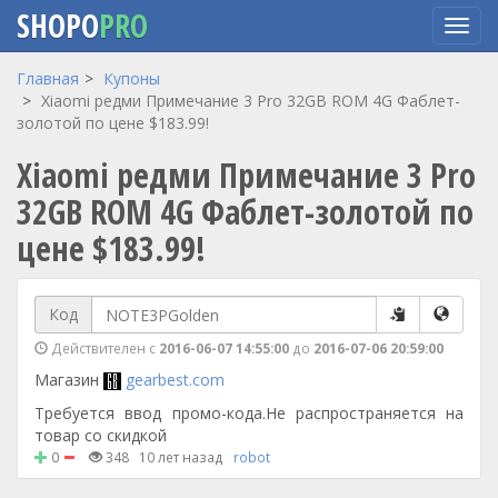
SHOPO
PRO
Перейти
Главная
Купоны
к
Xiaomi редми Примечание 3 Pro 32GB ROM 4G Фаблет-
основному
золотой по цене $183.99!
содержанию
Xiaomi редми Примечание 3 Pro
32GB ROM 4G Фаблет-золотой по
цене $183.99!
Код
Действителен с
2016-06-07 14:55:00
до
2016-07-06 20:59:00
Магазин
gearbest.com
Требуется ввод промо-кода.Не распространяется на
товар со скидкой
0
348
10 лет назад
robot