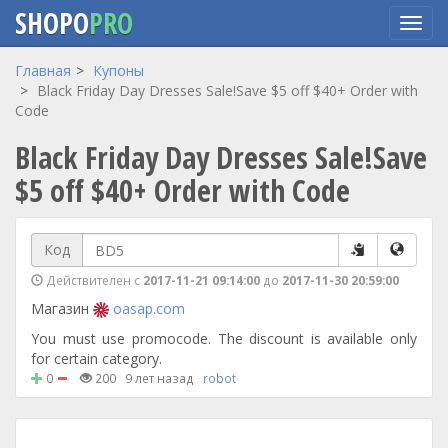
SHOPO
PRO
Перейти
Главная
Купоны
к
Black Friday Day Dresses Sale!Save $5 off $40+ Order with
основному
Code
содержанию
Black Friday Day Dresses Sale!Save
$5 off $40+ Order with Code
Код
Действителен с
2017-11-21 09:14:00
до
2017-11-30 20:59:00
Магазин
oasap.com
You must use promocode. The discount is available only
for certain category.
0
200
9 лет назад
robot