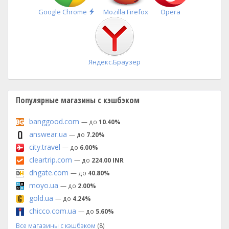
Быстрая
Google Chrome
Mozilla Firefox
Opera
установка
Яндекс.Браузер
Популярные магазины с кэшбэком
banggood.com
— до
10.40%
answear.ua
— до
7.20%
city.travel
— до
6.00%
cleartrip.com
— до
224.00 INR
dhgate.com
— до
40.80%
moyo.ua
— до
2.00%
gold.ua
— до
4.24%
chicco.com.ua
— до
5.60%
Все магазины с кэшбэком
(8)