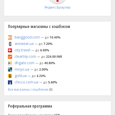
Яндекс.Браузер
Популярные магазины с кэшбэком
banggood.com
— до
10.40%
answear.ua
— до
7.20%
city.travel
— до
6.00%
cleartrip.com
— до
224.00 INR
dhgate.com
— до
40.80%
moyo.ua
— до
2.00%
gold.ua
— до
4.24%
chicco.com.ua
— до
5.60%
Все магазины с кэшбэком
(8)
Реферальная программа