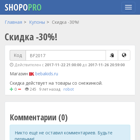
SHOPO
PRO
Перейти
Главная
Купоны
Скидка -30%!
к
Скидка -30%!
основному
содержанию
Код
Действителен с
2017-11-22 21:00:00
до
2017-11-26 20:59:00
Магазин
bebakids.ru
Скидка действует на товары со снежинкой.
0
245
9 лет назад
robot
Комментарии (0)
Никто ещё не оставил комментариев. Будьте
первыми!