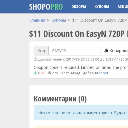
SHOPO
PRO
ОБЗОРЫ
КУПОНЫ
АКЦИ
Перейти к основному содержанию
Главная
Купоны
$11 Discount On EasyN 720P I
$11 Discount On EasyN 720P 
Код
Копиров
Действителен с
2017-11-23 07:59:00
до
2017-11-30 2
Coupon code is required. Limited on time. The promo
0
225
9 лет назад
добавил
robot
Комментарии (0)
Никто ещё не оставил комментариев. Будьте