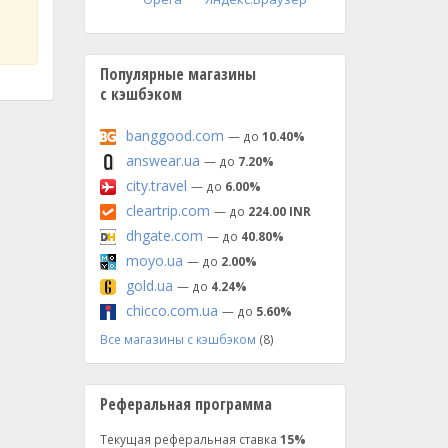
Популярные магазины
с кэшбэком
banggood.com
— до
10.40%
answear.ua
— до
7.20%
city.travel
— до
6.00%
cleartrip.com
— до
224.00 INR
dhgate.com
— до
40.80%
moyo.ua
— до
2.00%
gold.ua
— до
4.24%
chicco.com.ua
— до
5.60%
Все магазины с кэшбэком
(8)
Реферальная программа
Текущая реферальная ставка
15%