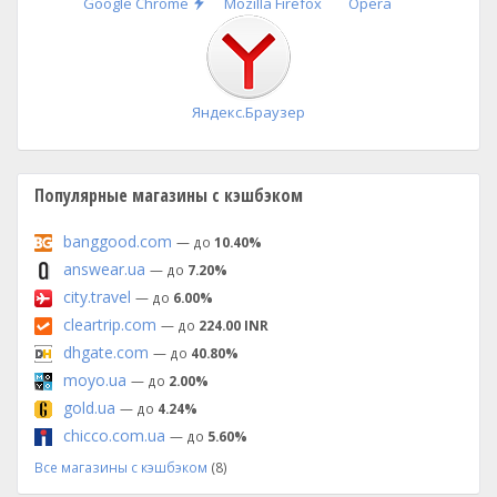
Быстрая
Google Chrome
Mozilla Firefox
Opera
установка
Яндекс.Браузер
Популярные магазины с кэшбэком
banggood.com
— до
10.40%
answear.ua
— до
7.20%
city.travel
— до
6.00%
cleartrip.com
— до
224.00 INR
dhgate.com
— до
40.80%
moyo.ua
— до
2.00%
gold.ua
— до
4.24%
chicco.com.ua
— до
5.60%
Все магазины с кэшбэком
(8)